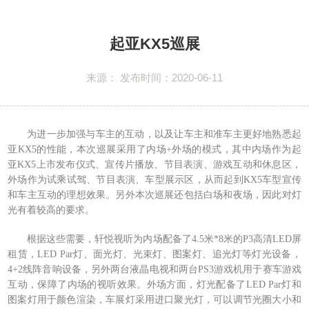
起亚KX5巡展
来源： 发布时间：2020-06-11
为进一步加强与车主的互动，以及让车主和准车主更好地熟悉起
亚KX5的性能，本次巡展采用了内场+外场的模式，其中内场作为起
亚KX5上市发布仪式、宣传片播放、节目表演、游戏互动和休息区，
外场作为试乘试驾、节目表演、车型展示区，从而起到KX5车型宣传
和车主互动的理想效果。另外本次巡展还包括白场和夜场，因此对灯
光有着较高的要求。
根据这些需要，轩悦视听为内场配备了4.5米*8米的P3高清
LED屏
租赁
，LED Par灯、面光灯、光束灯、图案灯、追光灯等灯光设备，
4+2线阵音响设备，另外两台液晶电视和两台PS3游戏机用于赛车游戏
互动，保障了内场的视听效果。外场方面，灯光配备了LED Par灯和
图案灯用于颜色渲染，车展灯采用进口聚光灯，可以调节光圈大小和