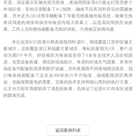
亮度，保证展示车辆光照无死角，夜场照明采用4只观众灯照亮整个
外场区域；音响方面配备了4+2线阵，确保节目表演和音乐的震撼效
果，另外还为2台试驾车辆配备了车载无线视频传输系统，能够无线
将试驾者的表情和操作传输至内场大屏幕上，以提高试驾的互动效
果。工作人员和教练都配备无线对讲机，方便相互协调沟通。
本次起亚KX5巡展分两条路线同时进行，南线覆盖江苏和安徽主
要城市，北线覆盖浙江和福建主要城市，每站的展期为3天，整个活
动为期3个半月。轩悦视听为每条线安排了6名专业技术人员全程跟
进，负责设备搭建、调试和现场执行。考虑到外场天气因素，所有外
场设备均配备防雨罩和防护设施，另外巡展因不同场地情况差异，我
们每条线都配备了总长达300米的25平方电缆，场地配电房距离再
远，也能保障接电的需要。完善的技术支持和细心周到的执行方案，
让主办方和车商都获得了满意的效果，也保证了起亚KX5华东区巡展
的圆满完成。
返回案例列表